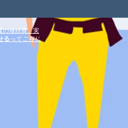
災
の修繕費、実
せる
ってご存じ