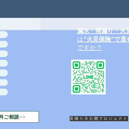
漏水・雨漏り・火
は
“火災保険”で直
ですか？
料ご相談>>
見積り大公開プロジェクト