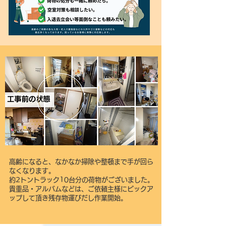
​最近ご相談が増えています。
ご両親の突然の
病や施設入居
による自宅の活用。古い物件で
も再生・賃貸物件として、施設費用を捻出す
る方法があります。リフォームをすること
で、売買の時にも付加価値が付くよう一緒に
高齢になると、なかなか掃除や整頓まで手が回ら
考えましょう!
なくなります。
約2トントラック10台分の荷物がございました。
​貴重品・アルバムなどは、ご依頼主様にピックア
まず大変なのは、荷物や清掃に悩んでしまう
ップして頂き残存物運びだし作業開始。
方が多いのも事実。
そうしている間に、税金・管理費は来ます。
特に築33年から34年なら急ぎましょう。