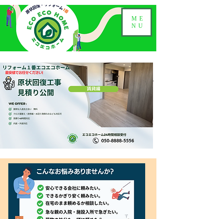
ME
NU
​住いの見積り公開・トイレのリフォーム
気になる、親の住まいをどう
する?