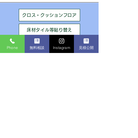
クロス・クッションフロア
床材タイル等貼り替え
畳→フローリングへ
Phone
無料相談
Instagram
見積公開
ハウスクリーニング
他社見積比較大歓迎です。