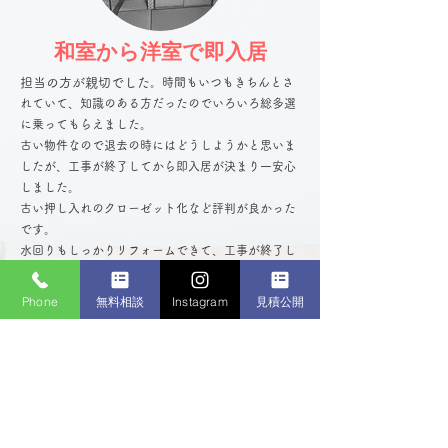
和室から洋室で即入居
担当の方が親切でした
。時間もいつもきちんとさ
れていて、知識のある方だったのでいろいろ総多選
に乗ってもらえました。
古い物件なので退去の時にはどうしようかと思いま
したが、工事が終了してから即入居が決まり一安心
しました。
古い押し入れのクローゼット化など評判が良かった
です。
​水回りもしっかりリフォームできて、工事が終了し
てからもお電話いただいてありがたいと思っていま
す。他に自社物件
もあるのでまた入退去の時にはお
Phone
無料相談
Instagram
見積公開
願いしたいと思います。(５０代男性)
アパート 全体原状回復
​和室から洋室リフォーム