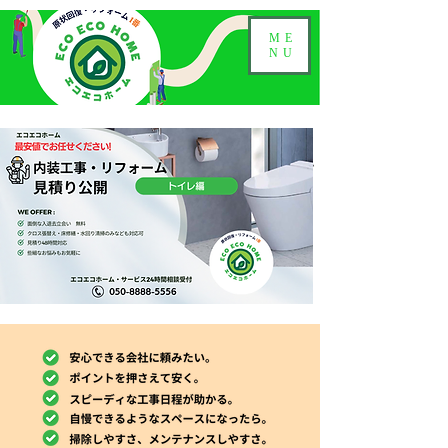
ME
NU
​住いの見積り公開・トイレのリフォーム
気になる、トイレリフォー
​価格
ム相場
単純に便器の交換からトイレ全体のリフォー
ムまでございますが、10万台～70万台ま