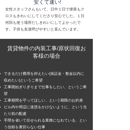
安くて速い!
女性スタッフさんもいて、日中１日で便座もク
ロスもきれいにしてくださり安心でした。１日
何回も使う場所だしきれいにしてよかったで
す。子供も友達呼びやすいと喜んでいます。
賃貸物件の内装工事/原状回復お
客様の場合
できるだけ費用を抑えたい(保証金・敷金以内に
収めたい)というご希望
工事開始ぎりぎりまで仕事をしたい、というご希
望
工事期間を守ってほしい、という期限のお約束
ビル内や周辺に迷惑をかけないように、という当
たり前の配慮
手間を省いて任せられる業務になれている、とい
う信頼を裏切らない仕事